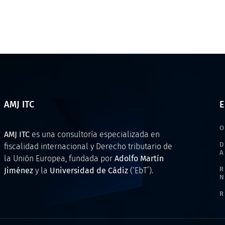
AMJ ITC
E
O
AMJ ITC
es una consultoría especializada en
D
fiscalidad internacional y Derecho tributario de
A
la Unión Europea, fundada por
Adolfo Martín
R
Jiménez
y la
Universidad de Cádiz
(‘EbT’).
N
R