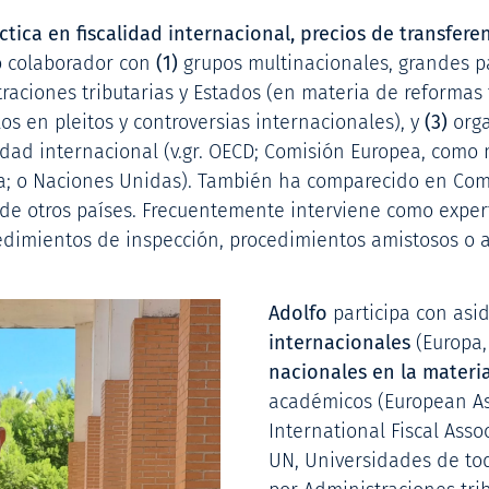
ica en fiscalidad internacional, precios de transferen
o colaborador con
(1)
grupos multinacionales, grandes p
aciones tributarias y Estados (en materia de reformas 
s en pleitos y controversias internacionales), y
(3)
orga
lidad internacional (v.gr. OECD; Comisión Europea, com
ia; o Naciones Unidas). También ha comparecido en Com
 de otros países. Frecuentemente interviene como exp
dimientos de inspección, procedimientos amistosos o arb
Adolfo
participa con as
internacionales
(Europa, 
nacionales en la materi
académicos (European Ass
International Fiscal Assoc
UN, Universidades de tod