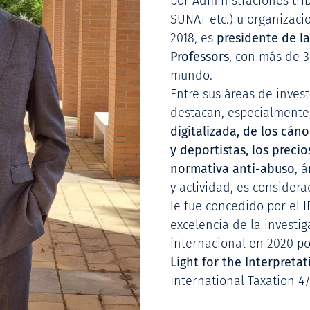
por Administraciones trib
SUNAT etc.) u organizaci
2018, es
presidente de l
Professors
, con más de 
mundo.
Entre sus áreas de invest
destacan, especialmente
digitalizada, de los cáno
y deportistas, los precio
normativa anti-abuso
, 
y actividad, es consider
le fue concedido por el I
excelencia de la investi
internacional en 2020 po
Light for the Interpretat
International Taxation 4/