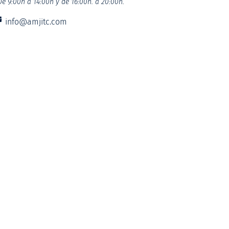
De 9:00h a 14:00h y de 16:00h. a 20:00h.
info@amjitc.com